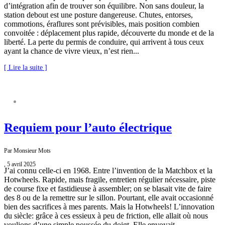
d’intégration afin de trouver son équilibre. Non sans douleur, la
station debout est une posture dangereuse. Chutes, entorses,
commotions, éraflures sont prévisibles, mais position combien
convoitée : déplacement plus rapide, découverte du monde et de la
liberté. La perte du permis de conduire, qui arrivent à tous ceux
ayant la chance de vivre vieux, n’est rien...
[ Lire la suite ]
NATURE S’IL VOUS PLAÎT
Requiem pour l’auto électrique
Par Monsieur Mots
, 5 avril 2025
J’ai connu celle-ci en 1968. Entre l’invention de la Matchbox et la
Hotwheels. Rapide, mais fragile, entretien régulier nécessaire, piste
de course fixe et fastidieuse à assembler; on se blasait vite de faire
des 8 ou de la remettre sur le sillon. Pourtant, elle avait occasionné
bien des sacrifices à mes parents. Mais la Hotwheels! L’innovation
du siècle: grâce à ces essieux à peu de friction, elle allait où nous
voulions d’une simple poussée du doigt. Elle envoyait