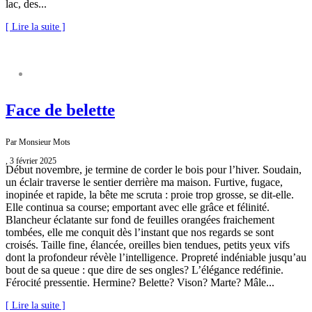
lac, des...
[ Lire la suite ]
NATURE S’IL VOUS PLAÎT
Face de belette
Par Monsieur Mots
, 3 février 2025
Début novembre, je termine de corder le bois pour l’hiver. Soudain,
un éclair traverse le sentier derrière ma maison. Furtive, fugace,
inopinée et rapide, la bête me scruta : proie trop grosse, se dit-elle.
Elle continua sa course; emportant avec elle grâce et félinité.
Blancheur éclatante sur fond de feuilles orangées fraichement
tombées, elle me conquit dès l’instant que nos regards se sont
croisés. Taille fine, élancée, oreilles bien tendues, petits yeux vifs
dont la profondeur révèle l’intelligence. Propreté indéniable jusqu’au
bout de sa queue : que dire de ses ongles? L’élégance redéfinie.
Férocité pressentie. Hermine? Belette? Vison? Marte? Mâle...
[ Lire la suite ]