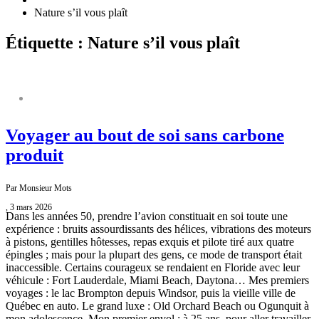
Nature s’il vous plaît
Étiquette : Nature s’il vous plaît
NATURE S’IL VOUS PLAÎT
Voyager au bout de soi sans carbone
produit
Par Monsieur Mots
, 3 mars 2026
Dans les années 50, prendre l’avion constituait en soi toute une
expérience : bruits assourdissants des hélices, vibrations des moteurs
à pistons, gentilles hôtesses, repas exquis et pilote tiré aux quatre
épingles ; mais pour la plupart des gens, ce mode de transport était
inaccessible. Certains courageux se rendaient en Floride avec leur
véhicule : Fort Lauderdale, Miami Beach, Daytona… Mes premiers
voyages : le lac Brompton depuis Windsor, puis la vieille ville de
Québec en auto. Le grand luxe : Old Orchard Beach ou Ogunquit à
mon adolescence. Mon premier envol : à 25 ans, pour aller travailler