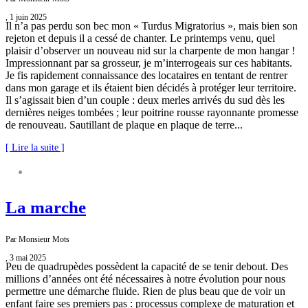
, 1 juin 2025
Il n’a pas perdu son bec mon « Turdus Migratorius », mais bien son
rejeton et depuis il a cessé de chanter. Le printemps venu, quel
plaisir d’observer un nouveau nid sur la charpente de mon hangar !
Impressionnant par sa grosseur, je m’interrogeais sur ces habitants.
Je fis rapidement connaissance des locataires en tentant de rentrer
dans mon garage et ils étaient bien décidés à protéger leur territoire.
Il s’agissait bien d’un couple : deux merles arrivés du sud dès les
dernières neiges tombées ; leur poitrine rousse rayonnante promesse
de renouveau. Sautillant de plaque en plaque de terre...
[ Lire la suite ]
NATURE S’IL VOUS PLAÎT
La marche
Par Monsieur Mots
, 3 mai 2025
Peu de quadrupèdes possèdent la capacité de se tenir debout. Des
millions d’années ont été nécessaires à notre évolution pour nous
permettre une démarche fluide. Rien de plus beau que de voir un
enfant faire ses premiers pas : processus complexe de maturation et