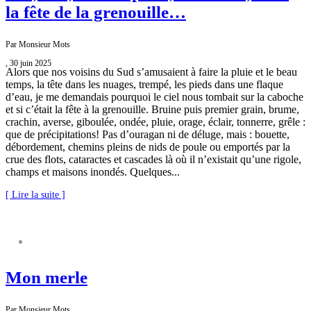
la fête de la grenouille…
Par Monsieur Mots
, 30 juin 2025
Alors que nos voisins du Sud s’amusaient à faire la pluie et le beau
temps, la tête dans les nuages, trempé, les pieds dans une flaque
d’eau, je me demandais pourquoi le ciel nous tombait sur la caboche
et si c’était la fête à la grenouille. Bruine puis premier grain, brume,
crachin, averse, giboulée, ondée, pluie, orage, éclair, tonnerre, grêle :
que de précipitations! Pas d’ouragan ni de déluge, mais : bouette,
débordement, chemins pleins de nids de poule ou emportés par la
crue des flots, cataractes et cascades là où il n’existait qu’une rigole,
champs et maisons inondés. Quelques...
[ Lire la suite ]
NATURE S’IL VOUS PLAÎT
Mon merle
Par Monsieur Mots