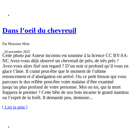
NATURE S’IL VOUS PLAÎT
Dans l’oeil du chevreuil
Par Monsieur Mots
, 24 novembre 2025
Cette photo par Auteur inconnu est soumise à la licence CC BY-SA-
NC Avez-vous déjà observé un chevreuil de près, de très près ?
Avez-vous alors fixé son regard ? D’un noir si profond qu’il vous en
glace l’âme. Il craint peut-être que le moment de l’ultime
renoncement et d’abnégation est arrivé. Ou ce petit frisson qui vous
parcours le dos reflète peut-être votre malaise d’être examiné
jusqu’au plus profond de votre personne. Moi ou toi, qui la mort
frappera le premier ? Cette bête de nos bois incarne le grand manitou
ou l’esprit de la forêt. Il demande peu, demeure...
[ Lire la suite ]
NATURE S’IL VOUS PLAÎT