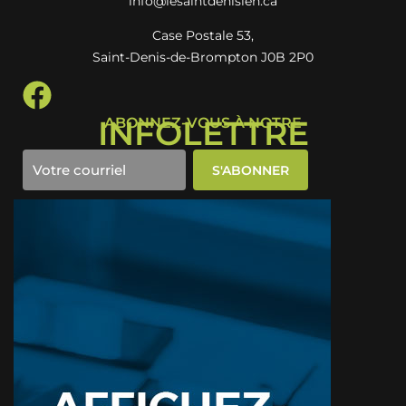
info@lesaintdenisien.ca
Case Postale 53,
Saint-Denis-de-Brompton J0B 2P0
INFOLETTRE
ABONNEZ-VOUS À NOTRE