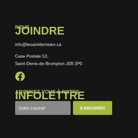
JOINDRE
NOUS
info@lesaintdenisien.ca
Case Postale 53,
Saint-Denis-de-Brompton J0B 2P0
INFOLETTRE
ABONNEZ-VOUS À NOTRE