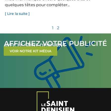
quelques têtes pour compléter...
[ Lire la suite ]
1
2
AFFICHEZ VOTRE PUBLICITÉ
AVEC LE SAINT-DENISIEN !
VOIR NOTRE KIT MÉDIA