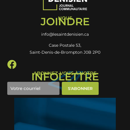
JOINDRE
NOUS
info@lesaintdenisien.ca
Case Postale 53,
Saint-Denis-de-Brompton J0B 2P0
INFOLETTRE
ABONNEZ-VOUS À NOTRE