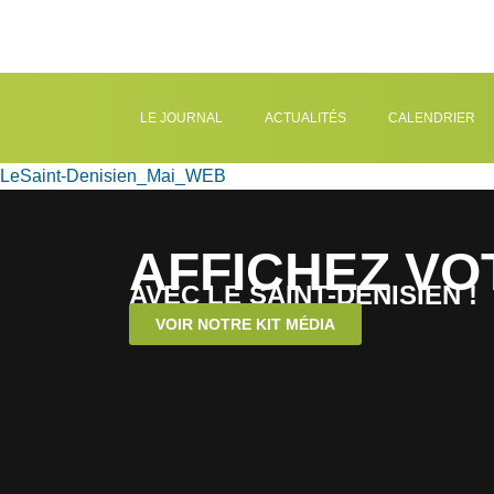
LE JOURNAL
ACTUALITÉS
CALENDRIER
LeSaint-Denisien_Mai_WEB
AFFICHEZ VO
AVEC LE SAINT-DENISIEN !
VOIR NOTRE KIT MÉDIA