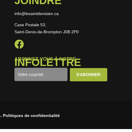
JOINDRE
info@lesaintdenisien.ca
Case Postale 53,
Saint-Denis-de-Brompton J0B 2P0
INFOLETTRE
ABONNEZ-VOUS À NOTRE
 Politiques de confidentialité