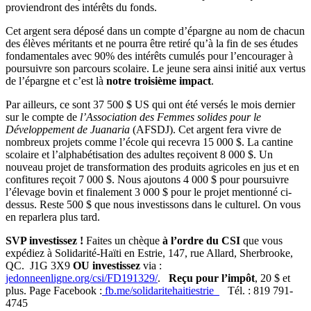
proviendront des intérêts du fonds.
Cet argent sera déposé dans un compte d’épargne au nom de chacun
des élèves méritants et ne pourra être retiré qu’à la fin de ses études
fondamentales avec 90% des intérêts cumulés pour l’encourager à
poursuivre son parcours scolaire. Le jeune sera ainsi initié aux vertus
de l’épargne et c’est là
notre troisième impact
.
Par ailleurs, ce sont 37 500 $ US qui ont été versés le mois dernier
sur le compte de
l’Association des Femmes solides pour le
Développement de Juanaria
(AFSDJ). Cet argent fera vivre de
nombreux projets comme l’école qui recevra 15 000 $. La cantine
scolaire et l’alphabétisation des adultes reçoivent 8 000 $. Un
nouveau projet de transformation des produits agricoles en jus et en
confitures reçoit 7 000 $. Nous ajoutons 4 000 $ pour poursuivre
l’élevage bovin et finalement 3 000 $ pour le projet mentionné ci-
dessus. Reste 500 $ que nous investissons dans le culturel. On vous
en reparlera plus tard.
SVP investissez !
Faites un chèque
à l’ordre du CSI
que vous
expédiez à Solidarité-Haïti en Estrie, 147, rue Allard, Sherbrooke,
QC. J1G 3X9
OU investissez
via :
jedonneenligne.org/csi/FD191329/
.
Reçu pour l’impôt
, 20 $ et
plus. Page Facebook :
fb.me/solidaritehaitiestrie
Tél. : 819 791-
4745