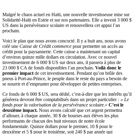
Malgré le chaos actuel en Haïti, une nouvelle investisseuse mise sur
Solidarité-Haïti en Estrie et sur nos partenaires. Elle a investi 3 000 $
US dans la persévérance scolaire et renouvellera cet appui l’an
prochain.
Voici le plan que nous avons concocté. Il y a huit ans, nous avons
créé une
Caisse de Crédit commerce
pour permettre un accès au
crédit pour la paysannerie. Cette caisse a maintenant un capital
d’environ quinze mille dollars en circulation. Avec ce nouvel
investissement de 6 000 $ US sur deux ans, il passera à plus de
23 000 $ CA de fonds disponibles l’an prochain.
Voilà donc le
premier impact
de cet investissement. Pendant qu’on brûle des
pneus à Port-au-Prince, le peuple dans le reste du pays a besoin de
se nourrir et d’emprunter pour développer de petites entreprises.
Ce fonds de 6 000 $ US, sera dédié, c’est-à-dire que les intérêts qu’il
génèrera devront être comptabilisés dans un projet particulier
: « Le
fonds pour la
valorisation de la persévérance scolaire.
»
C’est le
deuxième impact.
Nous avons calculé que cet argent permettra
d’allouer, à chaque année, 30 $ de bourses aux élèves les plus
performants de chacun des huit niveaux de notre école
fondamentale. Quinze dollars pour le premier, 10 $ pour le
deuxième et 5 $ pour le troisième, soit 240 $ par année qui