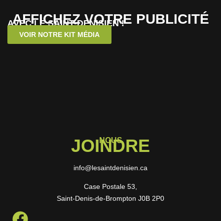
AFFICHEZ VOTRE PUBLICITÉ
AVEC LE SAINT-DENISIEN !
VOIR NOTRE KIT MÉDIA
JOINDRE
NOUS
info@lesaintdenisien.ca
Case Postale 53,
Saint-Denis-de-Brompton J0B 2P0