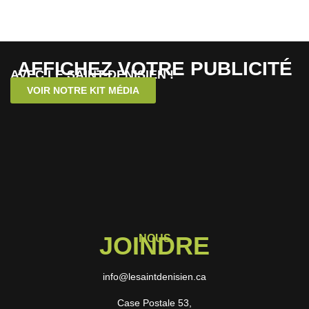
AFFICHEZ VOTRE PUBLICITÉ
AVEC LE SAINT-DENISIEN !
VOIR NOTRE KIT MÉDIA
JOINDRE
NOUS
info@lesaintdenisien.ca
Case Postale 53,