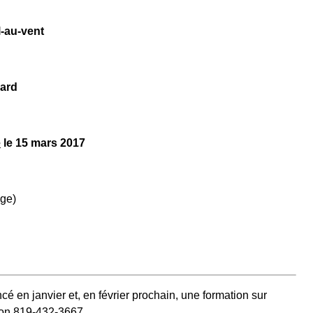
l-au-vent
ard
e
le 15 mars 2017
ige)
 en janvier et, en février prochain, une formation sur
eron 819‑432‑3667