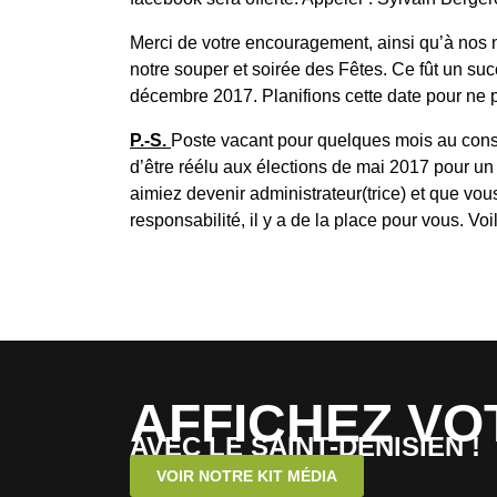
Merci de votre encouragement, ainsi qu’à nos 
notre souper et soirée des Fêtes. Ce fût un su
décembre 2017. Planifions cette date pour ne pa
P.-S.
Poste vacant pour quelques mois au conse
d’être réélu aux élections de mai 2017 pour un
aimiez devenir administrateur(trice) et que vo
responsabilité, il y a de la place pour vous. Vo
AFFICHEZ VO
AVEC LE SAINT-DENISIEN !
VOIR NOTRE KIT MÉDIA