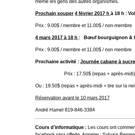
même les gens des autres organismes.
Prochain souper
4 février 2017 h
à 18 h : Vo
Prix : 9.00$ / membre et 11.00$ / non‑membre
4 mars 2017 à 18 h
: Bœuf bourguignon & l
Prix : 9.00$ / membre et 11.00$ / non membre
Prochaine activité :
Journée cabane à sucr
Prix : 17.50$ (repas + après-midi)
Ou : 19.50$ (repas + après-midi + tire sur la ne
Réservation avant le 10 mars 2017
André Hamel 819-846-3384
Cours d’informatique :
Les cours ont commencé
facebook sera offerte. Appeler : Sylvain Berg