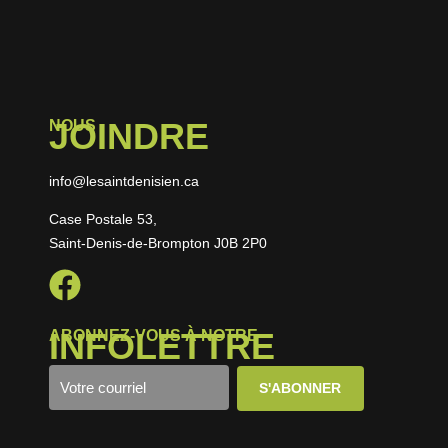
JOINDRE
NOUS
info@lesaintdenisien.ca
Case Postale 53,
Saint-Denis-de-Brompton J0B 2P0
INFOLETTRE
ABONNEZ-VOUS À NOTRE