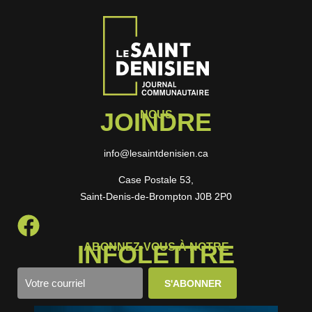
JOINDRE
NOUS
info@lesaintdenisien.ca
Case Postale 53,
Saint-Denis-de-Brompton J0B 2P0
INFOLETTRE
ABONNEZ-VOUS À NOTRE