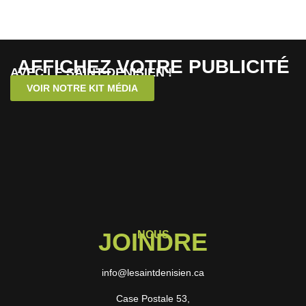
AFFICHEZ VOTRE PUBLICITÉ
AVEC LE SAINT-DENISIEN !
VOIR NOTRE KIT MÉDIA
JOINDRE
NOUS
info@lesaintdenisien.ca
Case Postale 53,