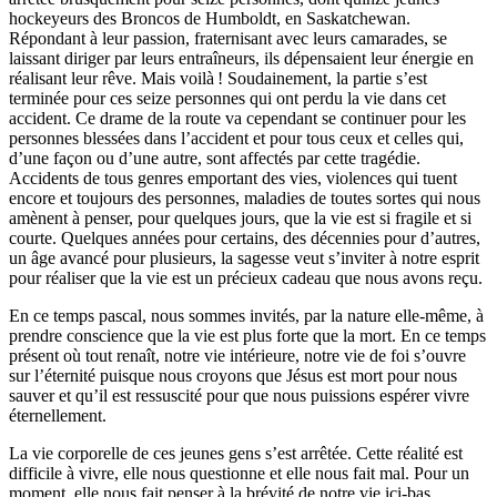
hockeyeurs des Broncos de Humboldt, en Saskatchewan.
Répondant à leur passion, fraternisant avec leurs camarades, se
laissant diriger par leurs entraîneurs, ils dépensaient leur énergie en
réalisant leur rêve. Mais voilà ! Soudainement, la partie s’est
terminée pour ces seize personnes qui ont perdu la vie dans cet
accident. Ce drame de la route va cependant se continuer pour les
personnes blessées dans l’accident et pour tous ceux et celles qui,
d’une façon ou d’une autre, sont affectés par cette tragédie.
Accidents de tous genres emportant des vies, violences qui tuent
encore et toujours des personnes, maladies de toutes sortes qui nous
amènent à penser, pour quelques jours, que la vie est si fragile et si
courte. Quelques années pour certains, des décennies pour d’autres,
un âge avancé pour plusieurs, la sagesse veut s’inviter à notre esprit
pour réaliser que la vie est un précieux cadeau que nous avons reçu.
En ce temps pascal, nous sommes invités, par la nature elle-même, à
prendre conscience que la vie est plus forte que la mort. En ce temps
présent où tout renaît, notre vie intérieure, notre vie de foi s’ouvre
sur l’éternité puisque nous croyons que Jésus est mort pour nous
sauver et qu’il est ressuscité pour que nous puissions espérer vivre
éternellement.
La vie corporelle de ces jeunes gens s’est arrêtée. Cette réalité est
difficile à vivre, elle nous questionne et elle nous fait mal. Pour un
moment, elle nous fait penser à la brévité de notre vie ici-bas.