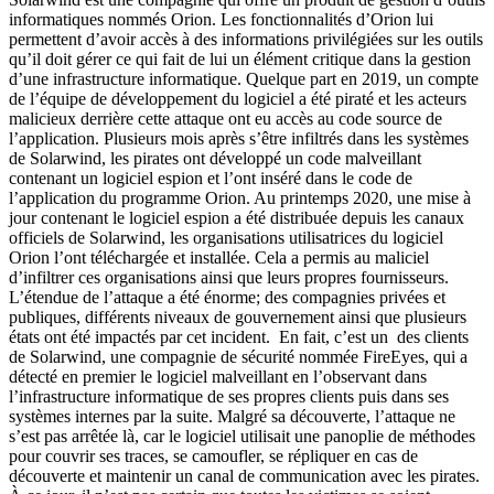
informatiques nommés Orion. Les fonctionnalités d’Orion lui
permettent d’avoir accès à des informations privilégiées sur les outils
qu’il doit gérer ce qui fait de lui un élément critique dans la gestion
d’une infrastructure informatique. Quelque part en 2019, un compte
de l’équipe de développement du logiciel a été piraté et les acteurs
malicieux derrière cette attaque ont eu accès au code source de
l’application. Plusieurs mois après s’être infiltrés dans les systèmes
de Solarwind, les pirates ont développé un code malveillant
contenant un logiciel espion et l’ont inséré dans le code de
l’application du programme Orion. Au printemps 2020, une mise à
jour contenant le logiciel espion a été distribuée depuis les canaux
officiels de Solarwind, les organisations utilisatrices du logiciel
Orion l’ont téléchargée et installée. Cela a permis au maliciel
d’infiltrer ces organisations ainsi que leurs propres fournisseurs.
L’étendue de l’attaque a été énorme; des compagnies privées et
publiques, différents niveaux de gouvernement ainsi que plusieurs
états ont été impactés par cet incident. En fait, c’est un des clients
de Solarwind, une compagnie de sécurité nommée FireEyes, qui a
détecté en premier le logiciel malveillant en l’observant dans
l’infrastructure informatique de ses propres clients puis dans ses
systèmes internes par la suite. Malgré sa découverte, l’attaque ne
s’est pas arrêtée là, car le logiciel utilisait une panoplie de méthodes
pour couvrir ses traces, se camoufler, se répliquer en cas de
découverte et maintenir un canal de communication avec les pirates.