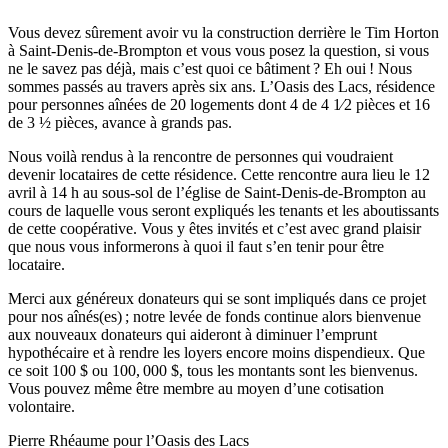
Vous devez sûrement avoir vu la construction derrière le Tim Horton
à Saint-Denis-de-Brompton et vous vous posez la question, si vous
ne le savez pas déjà, mais c’est quoi ce bâtiment ? Eh oui ! Nous
sommes passés au travers après six ans. L’Oasis des Lacs, résidence
pour personnes aînées de 20 logements dont 4 de 4 1⁄2 pièces et 16
de 3 ½ pièces, avance à grands pas.
Nous voilà rendus à la rencontre de personnes qui voudraient
devenir locataires de cette résidence. Cette rencontre aura lieu le 12
avril à 14 h au sous-sol de l’église de Saint-Denis-de-Brompton au
cours de laquelle vous seront expliqués les tenants et les aboutissants
de cette coopérative. Vous y êtes invités et c’est avec grand plaisir
que nous vous informerons à quoi il faut s’en tenir pour être
locataire.
Merci aux généreux donateurs qui se sont impliqués dans ce projet
pour nos aînés(es) ; notre levée de fonds continue alors bienvenue
aux nouveaux donateurs qui aideront à diminuer l’emprunt
hypothécaire et à rendre les loyers encore moins dispendieux. Que
ce soit 100 $ ou 100, 000 $, tous les montants sont les bienvenus.
Vous pouvez même être membre au moyen d’une cotisation
volontaire.
Pierre Rhéaume pour l’Oasis des Lacs